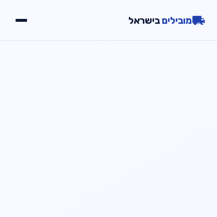
מובילים
בישראל
יתרונות
שירותים
גלריה
צור קשר
📞
חייג עכשיו
054-2000723