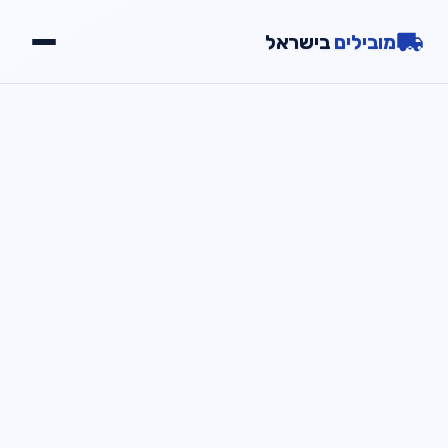
מובילים
בישראל
יתרונות
שירותים
גלריה
צור קשר
📞
חייג עכשיו
054-2000723