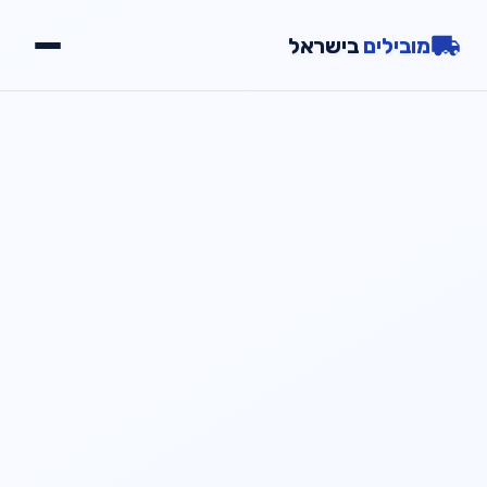
מובילים
בישראל
יתרונות
שירותים
גלריה
צור קשר
📞
חייג עכשיו
054-2000723