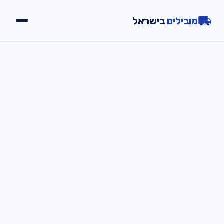
מובילים
בישראל
יתרונות
שירותים
גלריה
צור קשר
📞
חייג עכשיו
054-2000723