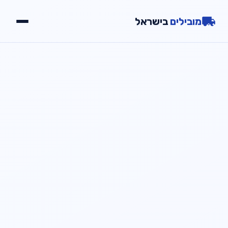
מובילים
בישראל
יתרונות
שירותים
גלריה
צור קשר
📞
חייג עכשיו
054-2000723