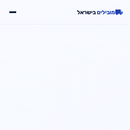
מובילים
בישראל
יתרונות
שירותים
גלריה
צור קשר
📞
חייג עכשיו
054-2000723