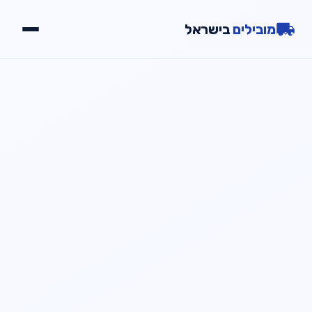
מובילים
בישראל
יתרונות
שירותים
גלריה
צור קשר
📞
חייג עכשיו
054-2000723